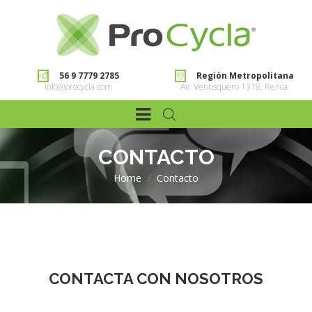
56 9 7779 2785
Región Metropolitana
info@procycla.com
Av. Ventisquero 1318, Renca
CONTACTO
Home
>
Contacto
CONTACTA CON NOSOTROS