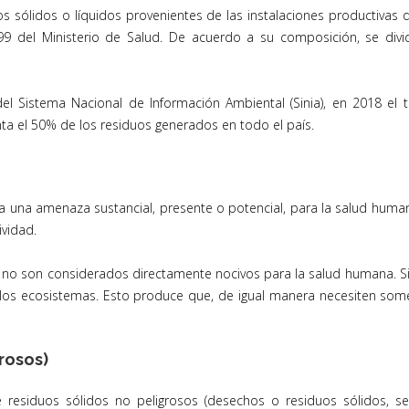
uos sólidos o líquidos provenientes de las instalaciones productiv
4/99 del Ministerio de Salud. De acuerdo a su composición, se di
 Sistema Nacional de Información Ambiental (Sinia), en 2018 el to
ta el 50% de los residuos generados en todo el país.
 una amenaza sustancial, presente o potencial, para la salud human
ividad.
os no son considerados directamente nocivos para la salud humana. Si
ra los ecosistemas. Esto produce que, de igual manera necesiten som
rosos)
 residuos sólidos no peligrosos (desechos o residuos sólidos, s