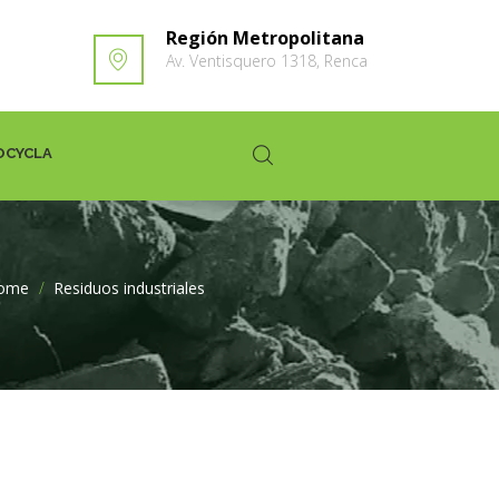
Región Metropolitana
Av. Ventisquero 1318, Renca
OCYCLA
ome
>
Residuos industriales