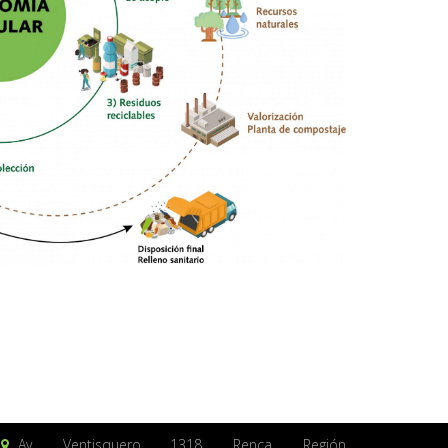
Av. Ventisquero 1318, Renca, Región