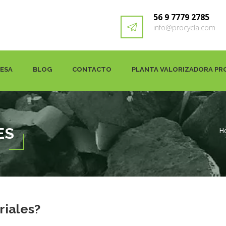
56 9 7779 2785
info@procycla.com
RESA
BLOG
CONTACTO
PLANTA VALORIZADORA PR
ES
H
riales?