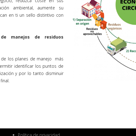
gocio, reduzca coste en sus
lación ambiental, aumente su
can en ti un sello distintivo con
 de manejos de residuos
a de los planes de manejo más
rmitir identificar los puntos de
ización y por lo tanto disminuir
inal.
Política de privacidad