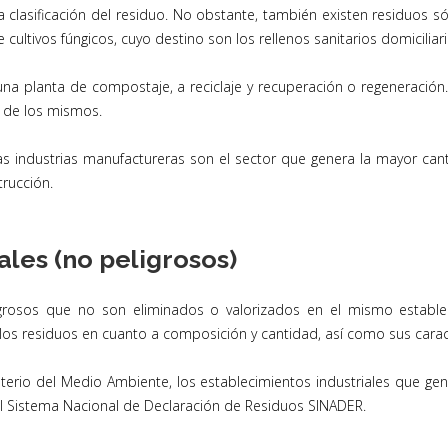
 clasificación del residuo. No obstante, también existen residuos só
 cultivos fúngicos, cuyo destino son los rellenos sanitarios domiciliari
 planta de compostaje, a reciclaje y recuperación o regeneración. 
o de los mismos.
as industrias manufactureras son el sector que genera la mayor cant
trucción.
ales (no peligrosos)
igrosos que no son eliminados o valorizados en el mismo estableci
los residuos en cuanto a composición y cantidad, así como sus caracte
sterio del Medio Ambiente, los establecimientos industriales que g
l Sistema Nacional de Declaración de Residuos SINADER.