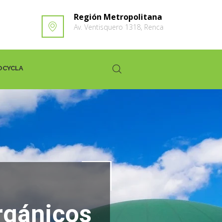
Región Metropolitana
Av. Ventisquero 1318, Renca
OCYCLA
rgánicos