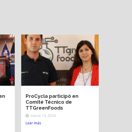
en
ProCycla participó en
Comité Técnico de
TTGreenFoods
marzo 14, 2024
Leer más