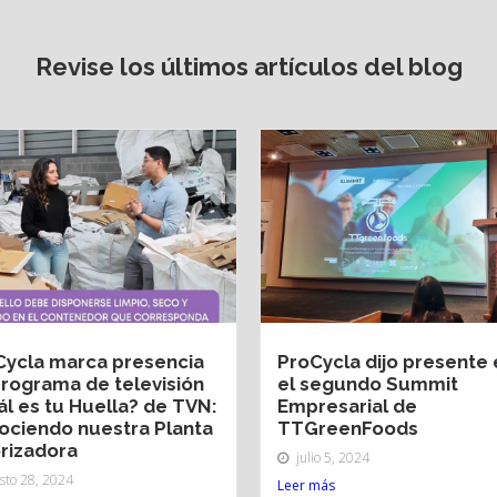
Revise los últimos artículos del blog
Cycla marca presencia
ProCycla dijo presente 
programa de televisión
el segundo Summit
l es tu Huella? de TVN:
Empresarial de
ociendo nuestra Planta
TTGreenFoods
rizadora
julio 5, 2024
sto 28, 2024
Leer más