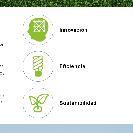
Innovación
 en
Eficiencia
ico
os
s y
 el
Sostenibilidad