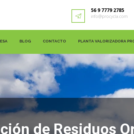
56 9 7779 2785
info@procycla.com
RESA
BLOG
CONTACTO
PLANTA VALORIZADORA PR
ación de Residuos O