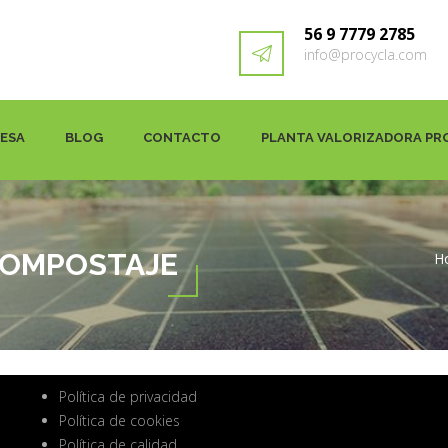
56 9 7779 2785
info@procycla.com
RESA
BLOG
CONTACTO
PLANTA VALORIZADORA PR
COMPOSTAJE
H
Política de privacidad
Política de cookies
Política de calidad