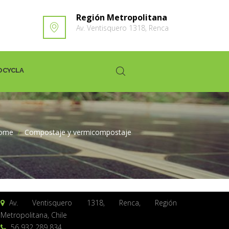
Región Metropolitana
Av. Ventisquero 1318, Renca
OCYCLA
ome
>
Compostaje y vermicompostaje
Av. Ventisquero 1318, Renca, Región
Metropolitana, Chile
56 932 289 834