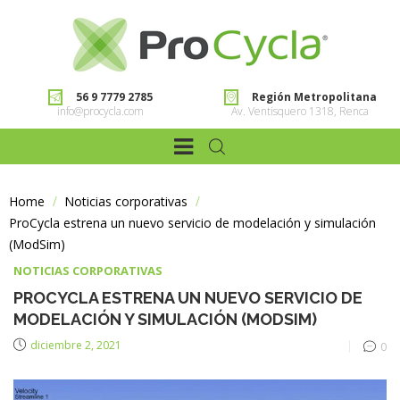
56 9 7779 2785
Región Metropolitana
info@procycla.com
Av. Ventisquero 1318, Renca
Home
>
Noticias corporativas
>
ProCycla estrena un nuevo servicio de modelación y simulación
(ModSim)
NOTICIAS CORPORATIVAS
PROCYCLA ESTRENA UN NUEVO SERVICIO DE
MODELACIÓN Y SIMULACIÓN (MODSIM)
diciembre 2, 2021
0