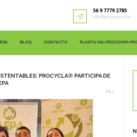
56 9 7779 2785
info@procycla.com
RESA
BLOG
CONTACTO
PLANTA VALORIZADORA PR
USTENTABLES: PROCYCLA® PARTICIPA DE
AEPA
0
N